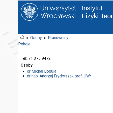
Instytut
Fizyki Teo
»
Osoby
»
Pracownicy
Pokoje
Tel
71 375
9472
Osoby
dr
Michał Bobula
dr hab.
Andrzej Frydryszak
prof. UWr