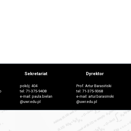
Sekretariat
Dyrektor
pokój: 404
Prof. Artur Barasiński
o
tel: 71-375-9408
tel: 71-375-9368
e-mail: paula.bielan
e-mail: artur.barasinski
@uwr.edu.pl
@uwr.edu.pl