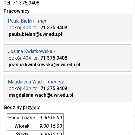
Tel
71 375
9408
Pracownicy
Paula Bielan -
mgr
pokój
404
tel
71 375
9408
paula.bielan
@uwr.edu.pl
Joanna Kwiatkowska -
pokój
404
tel
71 375
9408
joanna.kwiatkowska
@uwr.edu.pl
Magdalena Wach -
mgr inż.
pokój
404
tel
71 375
9408
magdalena.wach
@uwr.edu.pl
Godziny przyjęć
Poniedziałek
9:00-15:00
Wtorek
9:00-15:00
Środa
9:00-15:00