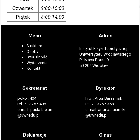
Czwartek
9:00-15:00
Piątek
8:00-14:00
Menu
Adres
Struktura
Instytut Fizyki Teoretycznej
Osoby
Uniwersytetu Wrocławskiego
Działalność
Pl. Maxa Borna 9,
Wydarzenia
50-204 Wrocław
Kontakt
Sekretariat
Dyrektor
pokój: 404
Prof. Artur Barasiński
tel: 71-375-9408
tel: 71-375-9368
e-mail: paula.bielan
e-mail: artur.barasinski
@uwr.edu.pl
@uwr.edu.pl
Deklaracje
O nas