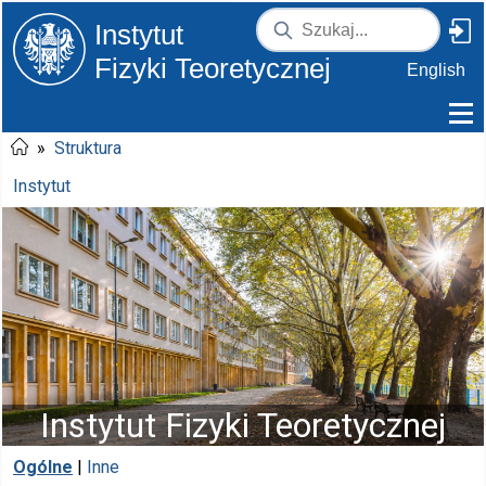
Instytut
Fizyki Teoretycznej
English
»
Struktura
Instytut
Instytut Fizyki Teoretycznej
Ogólne
|
Inne