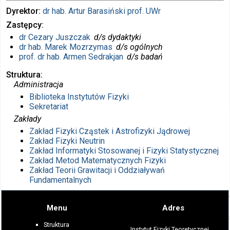
Dyrektor
dr hab.
Artur Barasiński
prof. UWr
Zastępcy
dr
Cezary Juszczak
d/s dydaktyki
dr hab.
Marek Mozrzymas
d/s ogólnych
prof. dr hab.
Armen Sedrakjan
d/s badań
Struktura
Administracja
Biblioteka Instytutów Fizyki
Sekretariat
Zakłady
Zakład Fizyki Cząstek i Astrofizyki Jądrowej
Zakład Fizyki Neutrin
Zakład Informatyki Stosowanej i Fizyki Statystycznej
Zakład Metod Matematycznych Fizyki
Zakład Teorii Grawitacji i Oddziaływań
Fundamentalnych
Menu
Adres
Struktura
Instytut Fizyki Teoretycznej