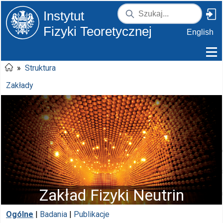
Instytut
Fizyki Teoretycznej
English
»
Struktura
Zakłady
Zakład Fizyki Neutrin
Ogólne
|
Badania
|
Publikacje