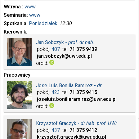
Witryna
www
Seminaria
www
Spotkania
Poniedziałek
12:30
Kierownik
Jan Sobczyk -
prof. dr hab.
pokój
407
tel
71 375
9439
jan.sobczyk
@uwr.edu.pl
orcid
Pracownicy
Jose Luis Bonilla Ramirez -
dr
pokój
423
tel
71 375
9415
joseluis.bonillaramirez
@uwr.edu.pl
orcid
Krzysztof Graczyk -
dr hab. prof. UWr.
pokój
437
tel
71 375
9412
krzysztof.graczyk
@uwr.edu.pl