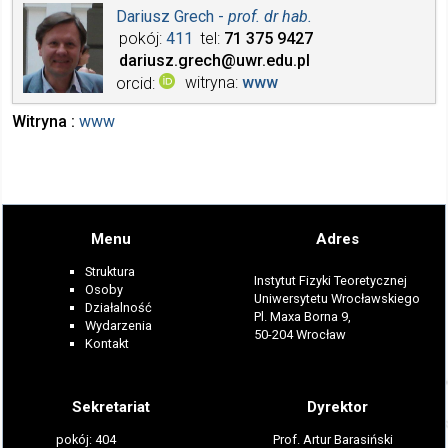
Dariusz Grech -
prof. dr hab.
pokój
411
tel
71 375
9427
dariusz.grech
@uwr.edu.pl
witryna
www
orcid
Witryna
www
Menu
Adres
Struktura
Instytut Fizyki Teoretycznej
Osoby
Uniwersytetu Wrocławskiego
Działalność
Pl. Maxa Borna 9,
Wydarzenia
50-204 Wrocław
Kontakt
Sekretariat
Dyrektor
pokój: 404
Prof. Artur Barasiński