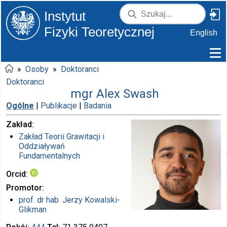
Instytut
Fizyki Teoretycznej
English
»
Osoby
»
Doktoranci
Doktoranci
mgr Alex Swash
Ogólne
|
Publikacje
|
Badania
Zakład
Zakład Teorii Grawitacji i
Oddziaływań
Fundamentalnych
Orcid
Promotor
prof. dr hab.
Jerzy Kowalski-
Glikman