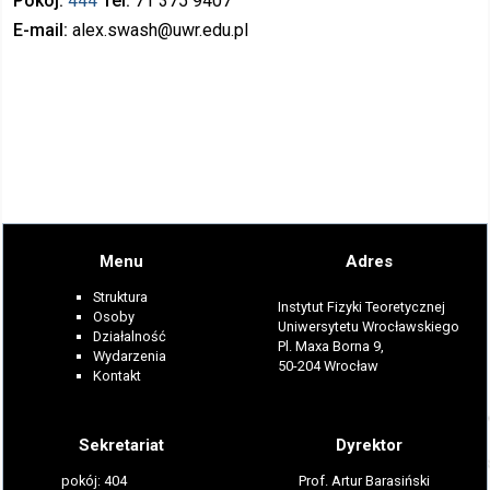
Pokój
444
Tel
71 375
9407
E-mail
alex.swash
@uwr.edu.pl
Menu
Adres
Struktura
Instytut Fizyki Teoretycznej
Osoby
Uniwersytetu Wrocławskiego
Działalność
Pl. Maxa Borna 9,
Wydarzenia
50-204 Wrocław
Kontakt
Sekretariat
Dyrektor
pokój: 404
Prof. Artur Barasiński