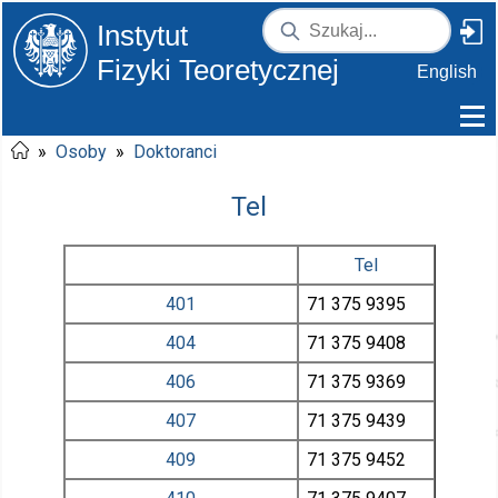
Instytut
Fizyki Teoretycznej
English
»
Osoby
»
Doktoranci
Tel
Tel
401
71 375
9395
404
71 375
9408
406
71 375
9369
407
71 375
9439
409
71 375
9452