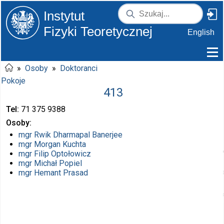
Instytut
Fizyki Teoretycznej
English
»
Osoby
»
Doktoranci
Pokoje
413
Tel
71 375
9388
Osoby
mgr
Rwik Dharmapal Banerjee
mgr
Morgan Kuchta
mgr
Filip Optołowicz
mgr
Michał Popiel
mgr
Hemant Prasad