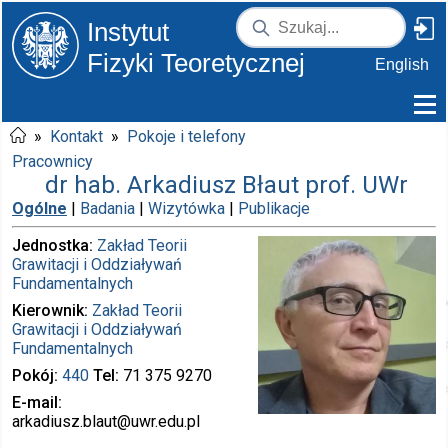
Instytut
Fizyki Teoretycznej
English
»
Kontakt
»
Pokoje i telefony
Pracownicy
dr hab. Arkadiusz Błaut prof. UWr
Ogólne
|
Badania
|
Wizytówka
|
Publikacje
Jednostka
Zakład Teorii
Grawitacji i Oddziaływań
Fundamentalnych
Kierownik
Zakład Teorii
Grawitacji i Oddziaływań
Fundamentalnych
Pokój
440
Tel
71 375
9270
E-mail
arkadiusz.blaut
@uwr.edu.pl