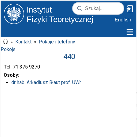
Instytut
Fizyki Teoretycznej
English
»
Kontakt
»
Pokoje i telefony
Pokoje
440
Tel
71 375
9270
Osoby
dr hab.
Arkadiusz Błaut
prof. UWr