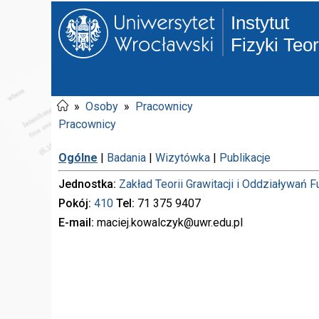
Instytut
Fizyki Teo
»
Osoby
»
Pracownicy
Pracownicy
Ogólne
|
Badania
|
Wizytówka
|
Publikacje
Jednostka
Zakład Teorii Grawitacji i Oddziaływań 
Pokój
410
Tel
71 375
9407
E-mail
maciej.kowalczyk
@uwr.edu.pl