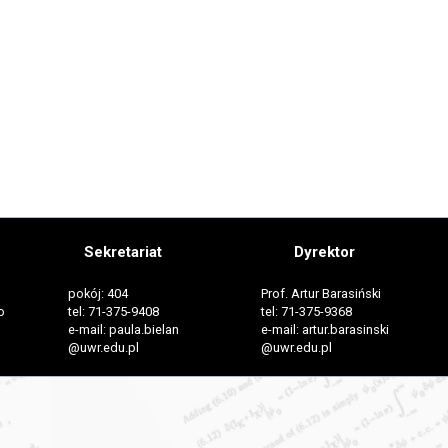
Sekretariat
Dyrektor
pokój: 404
Prof. Artur Barasiński
o
tel: 71-375-9408
tel: 71-375-9368
e-mail: paula.bielan
e-mail: artur.barasinski
@uwr.edu.pl
@uwr.edu.pl