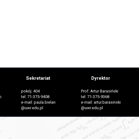
Sekretariat
Dyrektor
pokój: 404
Prof. Artur Barasiński
o
tel: 71-375-9408
tel: 71-375-9368
e-mail: paula.bielan
e-mail: artur.barasinski
@uwr.edu.pl
@uwr.edu.pl