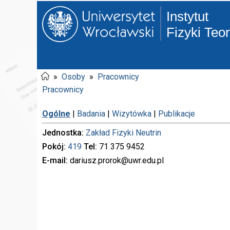
Instytut
Fizyki Teo
»
Osoby
»
Pracownicy
Pracownicy
Ogólne
|
Badania
|
Wizytówka
|
Publikacje
Jednostka
Zakład Fizyki Neutrin
Pokój
419
Tel
71 375
9452
E-mail
dariusz.prorok
@uwr.edu.pl