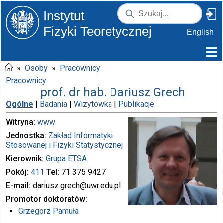
Instytut
Fizyki Teoretycznej
English
»
Osoby
»
Pracownicy
Pracownicy
prof. dr hab. Dariusz Grech
Ogólne
|
Badania
|
Wizytówka
|
Publikacje
Witryna
www
Jednostka
Zakład Informatyki
Stosowanej i Fizyki Statystycznej
Kierownik
Grupa ETSA
Pokój
411
Tel
71 375
9427
E-mail
dariusz.grech
@uwr.edu.pl
Promotor doktoratów
Grzegorz Pamuła