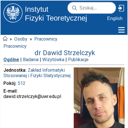
Instytut
Fizyki Teoretycznej
English
»
Osoby
»
Pracownicy
Pracownicy
dr Dawid Strzelczyk
Ogólne
|
Badania
|
Wizytówka
|
Publikacje
Jednostka
Zakład Informatyki
Stosowanej i Fizyki Statystycznej
Pokój
512
E-mail
dawid.strzelczyk
@uwr.edu.pl