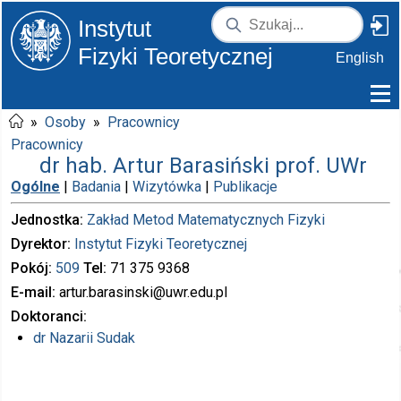
Instytut
Fizyki Teoretycznej
English
»
Osoby
»
Pracownicy
Pracownicy
dr hab. Artur Barasiński prof. UWr
Ogólne
|
Badania
|
Wizytówka
|
Publikacje
Jednostka
Zakład Metod Matematycznych Fizyki
Dyrektor
Instytut Fizyki Teoretycznej
Pokój
509
Tel
71 375
9368
E-mail
artur.barasinski
@uwr.edu.pl
Doktoranci
dr
Nazarii Sudak