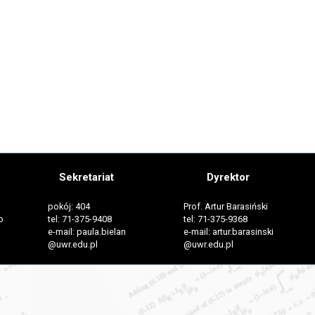
Sekretariat
Dyrektor
pokój: 404
Prof. Artur Barasiński
o
tel: 71-375-9408
tel: 71-375-9368
e-mail: paula.bielan
e-mail: artur.barasinski
@uwr.edu.pl
@uwr.edu.pl