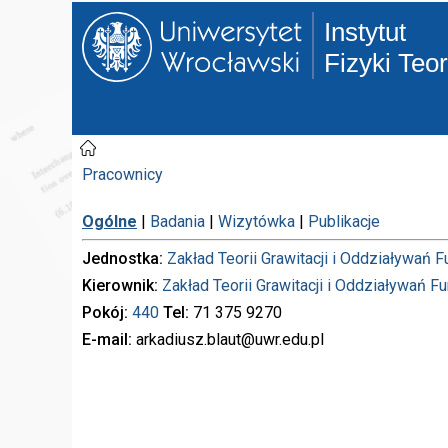
Instytut
Fizyki Teo
Pracownicy
Ogólne
|
Badania
|
Wizytówka
|
Publikacje
Jednostka
Zakład Teorii Grawitacji i Oddziaływań 
Kierownik
Zakład Teorii Grawitacji i Oddziaływań 
Pokój
440
Tel
71 375
9270
E-mail
arkadiusz.blaut
@uwr.edu.pl