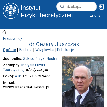
Instytut
Fizyki Teoretycznej
English
Pracownicy
dr Cezary Juszczak
Ogólne
|
Badania
|
Wizytówka
|
Publikacje
Jednostka
Zakład Fizyki Neutrin
Zastępcy
Instytut Fizyki
Teoretycznej
d/s dydaktyki
Pokój
418
Tel
71 375
9483
E-mail
cezary.juszczak
@uwr.edu.pl