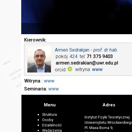
Kierownik
Armen Sedrakjan -
prof. dr hab.
pokój
424
tel
71 375
9403
armen.sedrakian
@uwr.edu.pl
witryna
www
orcid
Witryna
www
Seminaria
www
Menu
Adres
Struktura
Instytut Fizyki Teoretycznej
Osoby
Uniwersytetu Wrocławskieg
Działalność
Pl. Maxa Borna 9,
Wydarzenia