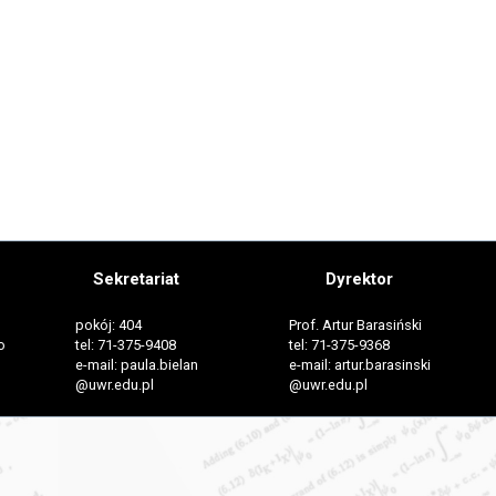
Sekretariat
Dyrektor
pokój: 404
Prof. Artur Barasiński
o
tel: 71-375-9408
tel: 71-375-9368
e-mail: paula.bielan
e-mail: artur.barasinski
@uwr.edu.pl
@uwr.edu.pl