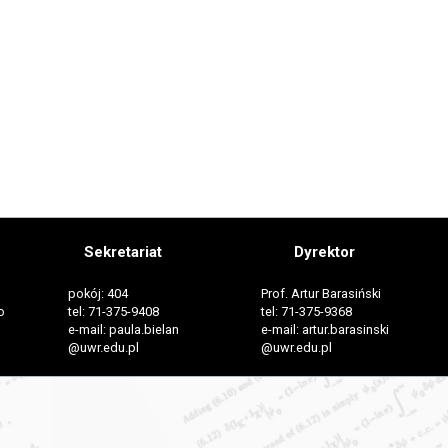
Sekretariat
Dyrektor
pokój: 404
Prof. Artur Barasiński
o
tel: 71-375-9408
tel: 71-375-9368
e-mail: paula.bielan
e-mail: artur.barasinski
@uwr.edu.pl
@uwr.edu.pl