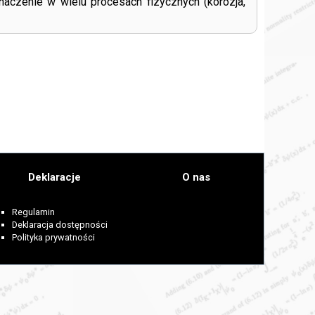
znaczenie w wielu procesach fizycznych (korozja,
Deklaracje
O nas
Regulamin
Deklaracja dostępności
Polityka prywatności