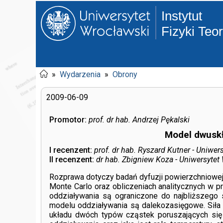
Instytut
Fizyki Teo
»
Wydarzenia
»
Obrony
2009-06-09
Promotor:
prof. dr hab. Andrzej Pękalski
Model dwuskł
I recenzent:
prof. dr hab. Ryszard Kutner - Uniwe
II recenzent:
dr hab. Zbigniew Koza - Uniwersytet
Rozprawa dotyczy badań dyfuzji powierzchniow
Monte Carlo oraz obliczeniach analitycznych w 
oddziaływania są ograniczone do najbliższego
modelu oddziaływania są dalekozasięgowe. Siła 
układu dwóch typów cząstek poruszających się 