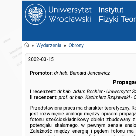
Instytut
Fizyki Teo
»
Wydarzenia
»
Obrony
2002-03-15
Promotor:
dr hab. Bernard Jancewicz
Propagac
I recenzent:
dr hab. Adam Bechler - Uniwersytet S
II recenzent:
prof. dr hab. Kazimierz Rzążewski -
Przedstawiona praca ma charakter teoretyczny. R
jest rozwinięcie analogii między opisem propaga
fotonu sześcioskładnikowy obiekt zbudowany z 
potencjału skalarnego, w pewnym sensie analog
Zależność między energią i pędem fotonu ma 