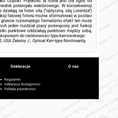
ko cząstki. Prędkość ta różna jest (na ogół) od
wiednik potencjału wektorowego. W konsekwencji
ziałają na foton siłą ("optyczną siłą Lorentza")
nkcji falowej fotonu można sformułować w postaci
 gruncie rozwiniętego formalizmu efekt ten może
h jeden rozdział pracy poświęcony jest funkcji
ąstki punktowe oddziałują punktowo między sobą,
skopowym do nieliniowości typu kerrowskiego.
 USA Zaleśny J., Optical Kerr-type Nonlinearity,
Deklaracje
O nas
Regulamin
Deklaracja dostępności
Polityka prywatności