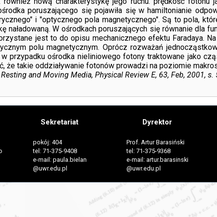
również nową charakterystykę jego ruchu: prędkość fotonu ja
ośrodka poruszającego się pojawiła się w hamiltonianie odpo
cznego" i "optycznego pola magnetycznego". Są to pola, które d
stkę naładowaną. W ośrodkach poruszających się równanie dla fu
korzystane jest to do opisu mechanicznego efektu Faradaya. Na
ptycznym polu magnetycznym. Oprócz rozważań jednocząstkowyc
e w przypadku ośrodka nieliniowego fotony traktowane jako cz
, że takie oddziaływanie fotonów prowadzi na poziomie makro
Resting and Moving Media, Physical Review E, 63, Feb, 2001, s. 5,
Sekretariat
Dyrektor
pokój: 404
Prof. Artur Barasiński
o
tel: 71-375-9408
tel: 71-375-9368
e-mail: paula.bielan
e-mail: artur.barasinski
@uwr.edu.pl
@uwr.edu.pl