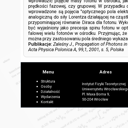
wprowadzić pojęcie masy fotonu w ośrodku, jak 
prędkości fazowej, czy grupowej. W przypadku 
wprowadzone są pojęcia "optycznego pola elektry
analogiczną do siły Lorentza działającej na czą
przypominającej równanie Diraca dla fotonu. Wy
być wyjaśniony jako precesja spinu fotonu w o
falowej wielu fotonów w ośrodku. Przyjmując, ż
można przy zastosowaniu pola średniego wykazać
Pulblikacje:
Zaleśny J., Propagation of Photons in 
Acta Physica Polonica A, 99,1, 2001, s. 5, Polska
Menu
Adres
Struktura
Instytut Fizyki Teoretycznej
Osoby
Uniwersytetu Wrocławskieg
Działalność
Pl. Maxa Borna 9,
Wydarzenia
50-204 Wrocław
Kontakt