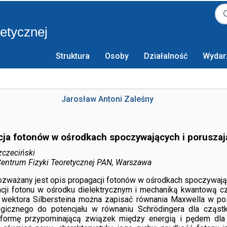
retycznej
Struktura
Osoby
Działalność
Wydar
Jarosław Antoni Zaleśny
ja fotonów w ośrodkach spoczywających i poruszaj
zczeciński
 Centrum Fizyki Teoretycznej PAN, Warszawa
ozważany jest opis propagacji fotonów w ośrodkach spoczywają
cji fotonu w ośrodku dielektrycznym i mechaniką kwantową czą
wektora Silbersteina można zapisać równania Maxwella w posta
icznego do potencjału w równaniu Schrödingera dla cząstki
formę przypominającą związek między energią i pędem dla r