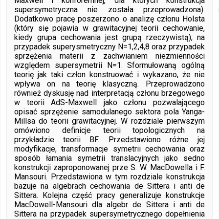
Maxwell i konforemnej, dla których konstrukcja
supersymetryczna nie została przeprowadzona).
Dodatkowo pracę poszerzono o analizę członu Holsta
(który się pojawia w grawitacyjnej teorii cechowanie,
kiedy grupa cechowania jest grupą rzeczywistą), na
przypadek superysmetryczny N=1,2,4,8 oraz przypadek
sprzężenia materii z zachwianiem niezmienności
względem supersymetrii N=1. Sformułowaną ogólną
teorię jak taki człon konstruować i wykazano, że nie
wpływa on na teorię klasyczną. Przeprowadzono
również dyskusję nad interpretacją członu brzegowego
w teorii AdS-Maxwell jako członu pozwalającego
opisać sprzężenie samodulanego sektora pola Yanga-
Millsa do teorii grawitacyjnej. W rozdziale pierwszym
omówiono definicje teorii topologicznych na
przykładzie teorii BF. Przedstawiono różne jej
modyfikacje, transformacje symetrii cechowania oraz
sposób łamania symetrii translacyjnych jako sedno
konstrukcji zaproponowanej prze S. W. MacDowella i F.
Mansouri. Przedstawiona w tym rozdziale konstrukcja
bazuje na algebrach cechowania de Sittera i anti de
Sittera. Kolejna część pracy generalizuje konstrukcje
MacDowell-Mansouri dla algebr de Sittera i anti de
Sittera na przypadek supersymetrycznego dopełnienia