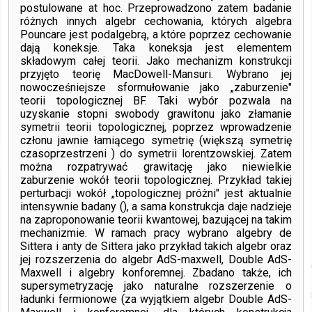
postulowane at hoc. Przeprowadzono zatem badanie
różnych innych algebr cechowania, których algebra
Pouncare jest podalgebrą, a które poprzez cechowanie
dają koneksje. Taka koneksja jest elementem
składowym całej teorii. Jako mechanizm konstrukcji
przyjęto teorię MacDowell-Mansuri. Wybrano jej
nowocześniejsze sformułowanie jako „zaburzenie"
teorii topologicznej BF. Taki wybór pozwala na
uzyskanie stopni swobody grawitonu jako złamanie
symetrii teorii topologicznej, poprzez wprowadzenie
członu jawnie łamiącego symetrię (większą symetrię
czasoprzestrzeni ) do symetrii lorentzowskiej. Zatem
można rozpatrywać grawitację jako niewielkie
zaburzenie wokół teorii topologicznej. Przykład takiej
perturbacji wokół „topologicznej próżni" jest aktualnie
intensywnie badany (), a sama konstrukcja daje nadzieje
na zaproponowanie teorii kwantowej, bazującej na takim
mechanizmie. W ramach pracy wybrano algebry de
Sittera i anty de Sittera jako przykład takich algebr oraz
jej rozszerzenia do algebr AdS-maxwell, Double AdS-
Maxwell i algebry konforemnej. Zbadano także, ich
supersymetryzację jako naturalne rozszerzenie o
ładunki fermionowe (za wyjątkiem algebr Double AdS-