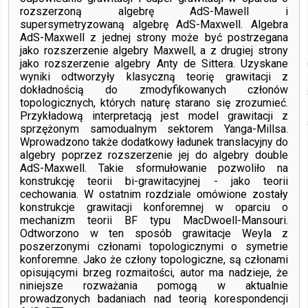
rozszerzoną algebrę AdS-Mawell i
supersymetryzowaną algebrę AdS-Maxwell. Algebra
AdS-Maxwell z jednej strony może być postrzegana
jako rozszerzenie algebry Maxwell, a z drugiej strony
jako rozszerzenie algebry Anty de Sittera. Uzyskane
wyniki odtworzyły klasyczną teorię grawitacji z
dokładnością do zmodyfikowanych członów
topologicznych, których naturę starano się zrozumieć.
Przykładową interpretacją jest model grawitacji z
sprzężonym samodualnym sektorem Yanga-Millsa.
Wprowadzono także dodatkowy ładunek translacyjny do
algebry poprzez rozszerzenie jej do algebry double
AdS-Maxwell. Takie sformułowanie pozwoliło na
konstrukcję teorii bi-grawitacyjnej - jako teorii
cechowania. W ostatnim rozdziale omówione zostały
konstrukcje grawitacji konforemnej w oparciu o
mechanizm teorii BF typu MacDwoell-Mansouri.
Odtworzono w ten sposób grawitacje Weyla z
poszerzonymi członami topologicznymi o symetrie
konforemne. Jako że człony topologiczne, są członami
opisującymi brzeg rozmaitości, autor ma nadzieje, że
niniejsze rozważania pomogą w aktualnie
prowadzonych badaniach nad teorią korespondencji