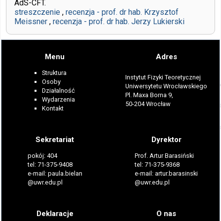
AdS-CFT.
streszczenie
,
recenzja - prof. dr hab. Krzysztof
Meissner
,
recenzja - prof. dr hab. Jerzy Lukierski
Menu
Adres
Struktura
Instytut Fizyki Teoretycznej
Osoby
Uniwersytetu Wrocławskiego
Działalność
Pl. Maxa Borna 9,
Wydarzenia
50-204 Wrocław
Kontakt
Sekretariat
Dyrektor
pokój: 404
Prof. Artur Barasiński
tel: 71-375-9408
tel: 71-375-9368
e-mail: paula.bielan
e-mail: artur.barasinski
@uwr.edu.pl
@uwr.edu.pl
Deklaracje
O nas