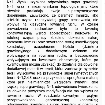
N=1. Wyniki uzyskane odpowiadają super grawitacji
N=1 wraz z niezmiennikami topologicznymi, które
również posiadają swoje supersymetryczne
dopełnienie. Zauważono, że parametr Immirzi, jako
artefakt użycia rzeczywistej grupy cechowania, nie
wpływa na klasyczne równania ruchu. W czasie
prowadzenia rachunków było to kwestią
kontrowersyjną wśród społeczności naukowej. W
istotnej części pracy zbadano dokładnie naturę
parametru Immirzi oraz stworzono teorię umożliwiającą
konstrukcję uzupełnienia Holsta (działania
grawitacyjnego z dodatkowym członem nie
wpływającym na równania ruchu, a bezpośrednio
wpływającym na kwantowe obserwacje, które po
kwantowaniu można uzyskać) do działania dla dowolnej
dodatkowej materii w teorii, która zachowuje symetrie
teorii wyjściowej. Na przykładzie supersymetrycznych
teorii N=1,2,4,8 oraz na przykładzie sprzężenia materii,
która jest nieimiennicza względem symetrii jakie
rządzą supergrawitacją N=1, udowodniono twierdzenie,
że dowolna powyższa modyfikacja nie ma wpływu na
równania ruchu. W rozdziale czwartym i piątym
przeprowadzono geometryczną konstrukcję
odpowiednio grawitacji i super grawitacji w oparciu o