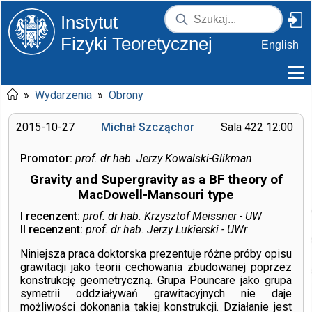
Instytut
Fizyki Teoretycznej
English
»
Wydarzenia
»
Obrony
2015-10-27
Michał Szcząchor
Sala 422 12:00
Promotor:
prof. dr hab. Jerzy Kowalski-Glikman
Gravity and Supergravity as a BF theory of
MacDowell-Mansouri type
I recenzent:
prof. dr hab. Krzysztof Meissner - UW
II recenzent:
prof. dr hab. Jerzy Lukierski - UWr
Niniejsza praca doktorska prezentuje różne próby opisu
grawitacji jako teorii cechowania zbudowanej poprzez
konstrukcję geometryczną. Grupa Pouncare jako grupa
symetrii oddziaływań grawitacyjnych nie daje
możliwości dokonania takiej konstrukcji. Działanie jest