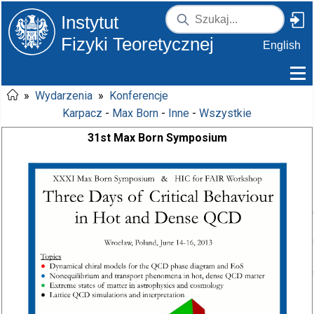
Instytut
Fizyki Teoretycznej
English
»
Wydarzenia
»
Konferencje
Karpacz
-
Max Born
-
Inne
-
Wszystkie
31st Max Born Symposium