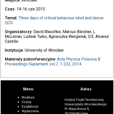
Miejsce:
Wrocław
Czas:
14-16 cze 2013
Temat:
Three days of critical behaviour inhot and dense
QCD
Organizatorzy
: David Blaschke, Marcus Bleicher, L.
McLerran, Ludwik Turko, Agnieszka Wergieluk, D.E. Alvarez
Castillo
Instytucje
: University of Wrocław
Materiały pokonferencyjne
:
Acta Physica Polonica B
Proceedings Suplement, vol.7, 1-232, 2014.
Menu
Adres
Struktura
Instytut Fizyki Teoretycznej
Osoby
Uniwersytetu Wrocławskiego
Działalność
Pl. Maxa Borna 9,
Wydarzenia
50-204 Wrocław