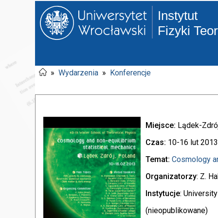
Instytut
Fizyki Teo
»
Wydarzenia
»
Konferencje
Miejsce:
Lądek-Zdró
Czas:
10-16 lut 2013
Temat:
Cosmology an
Organizatorzy
: Z. H
Instytucje
: Universit
(nieopublikowane)