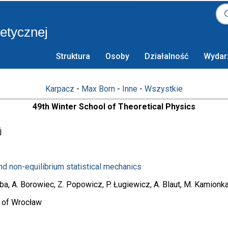
retycznej
Struktura
Osoby
Działalność
Wydar
Karpacz
-
Max Born
-
Inne
-
Wszystkie
49th Winter School of Theoretical Physics
j
d non-equilibrium statistical mechanics
aba, A. Borowiec, Z. Popowicz, P. Ługiewicz, A. Blaut, M. Kamionka
y of Wrocław