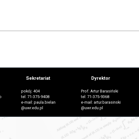
Sekretariat
Dyrektor
pokój: 404
Prof. Artur Barasiński
o
tel: 71-375-9408
tel: 71-375-9368
e-mail: paula.bielan
e-mail: artur.barasinski
@uwr.edu.pl
@uwr.edu.pl