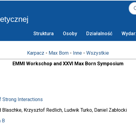
retycznej
Struktura
Osoby
Działalność
Wydar
Karpacz
-
Max Born
-
Inne
-
Wszystkie
EMMI Workschop and XXVI Max Born Symposium
 Strong Interactions
d Blaschke, Krzysztof Redlich, Ludwik Turko, Daniel Zabłocki
a B