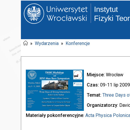
Instytut
Fizyki Teo
»
Wydarzenia
»
Konferencje
Miejsce:
Wrocław
Czas:
09-11 lip 2009
Temat:
Three Days of
Organizatorzy
: Davi
Materiały pokonferencyjne
:
Acta Physica Polonic