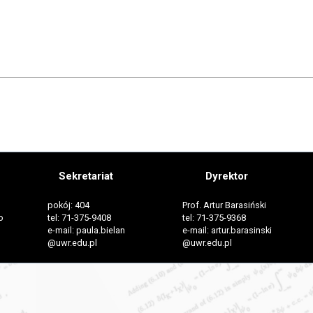
Sekretariat
Dyrektor
pokój: 404
Prof. Artur Barasiński
o
tel: 71-375-9408
tel: 71-375-9368
e-mail: paula.bielan
e-mail: artur.barasinski
@uwr.edu.pl
@uwr.edu.pl