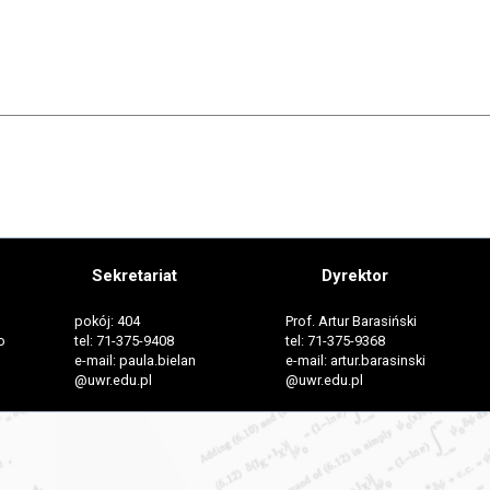
Sekretariat
Dyrektor
pokój: 404
Prof. Artur Barasiński
o
tel: 71-375-9408
tel: 71-375-9368
e-mail: paula.bielan
e-mail: artur.barasinski
@uwr.edu.pl
@uwr.edu.pl