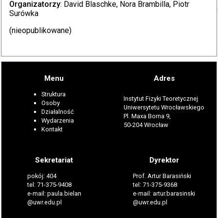
Organizatorzy
: David Blaschke, Nora Brambilla, Piotr
Surówka
(nieopublikowane)
Menu
Adres
Struktura
Instytut Fizyki Teoretycznej
Osoby
Uniwersytetu Wrocławskiego
Działalność
Pl. Maxa Borna 9,
Wydarzenia
50-204 Wrocław
Kontakt
Sekretariat
Dyrektor
pokój: 404
Prof. Artur Barasiński
tel: 71-375-9408
tel: 71-375-9368
e-mail: paula.bielan
e-mail: artur.barasinski
@uwr.edu.pl
@uwr.edu.pl