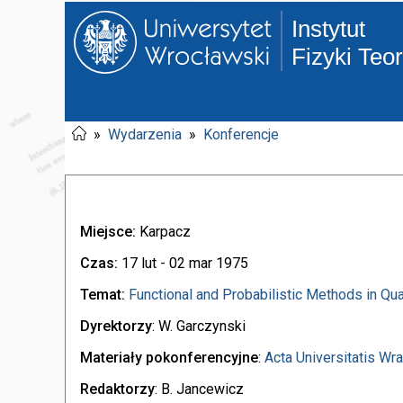
Instytut
Fizyki Teo
»
Wydarzenia
»
Konferencje
Miejsce:
Karpacz
Czas:
17 lut - 02 mar 1975
Temat:
Functional and Probabilistic Methods in Qu
Dyrektorzy
: W. Garczynski
Materiały pokonferencyjne
:
Acta Universitatis Wra
Redaktorzy
: B. Jancewicz