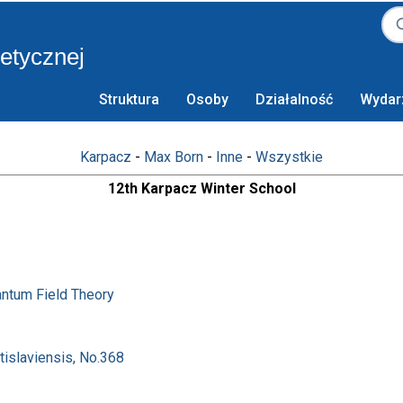
retycznej
Struktura
Osoby
Działalność
Wydar
Karpacz
-
Max Born
-
Inne
-
Wszystkie
12th Karpacz Winter School
antum Field Theory
tislaviensis, No.368