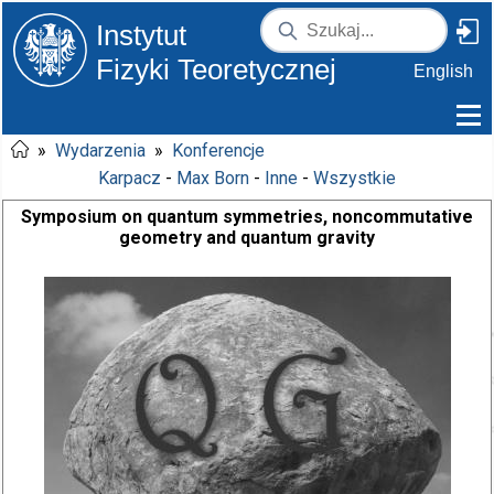
Instytut
Fizyki Teoretycznej
English
»
Wydarzenia
»
Konferencje
Karpacz
-
Max Born
-
Inne
-
Wszystkie
Symposium on quantum symmetries, noncommutative
geometry and quantum gravity