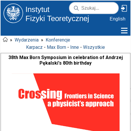
Instytut
Fizyki Teoretycznej
English
»
Wydarzenia
»
Konferencje
Karpacz
-
Max Born
-
Inne
-
Wszystkie
38th Max Born Symposium in celebration of Andrzej
Pękalski's 80th birthday