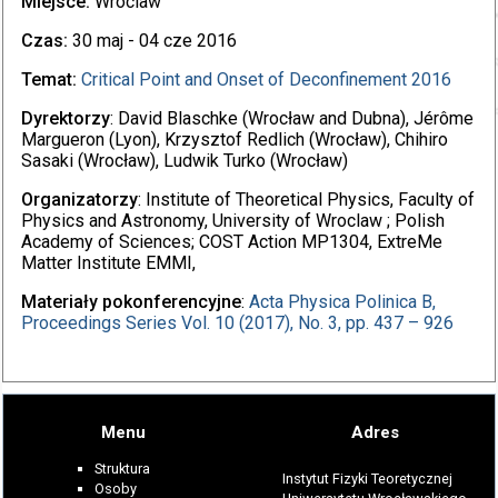
Miejsce:
Wroclaw
Czas:
30 maj - 04 cze 2016
Temat:
Critical Point and Onset of Deconfinement 2016
Dyrektorzy
: David Blaschke (Wrocław and Dubna), Jérôme
Margueron (Lyon), Krzysztof Redlich (Wrocław), Chihiro
Sasaki (Wrocław), Ludwik Turko (Wrocław)
Organizatorzy
: Institute of Theoretical Physics, Faculty of
Physics and Astronomy, University of Wroclaw ; Polish
Academy of Sciences; COST Action MP1304, ExtreMe
Matter Institute EMMI,
Materiały pokonferencyjne
:
Acta Physica Polinica B,
Proceedings Series Vol. 10 (2017), No. 3, pp. 437 – 926
Menu
Adres
Struktura
Instytut Fizyki Teoretycznej
Osoby