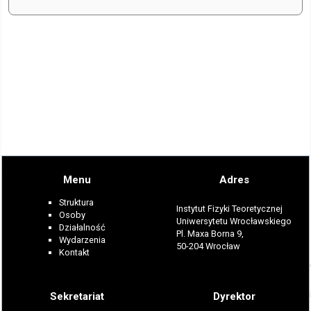
Menu
Adres
Struktura
Instytut Fizyki Teoretycznej
Osoby
Uniwersytetu Wrocławskiego
Działalność
Pl. Maxa Borna 9,
Wydarzenia
50-204 Wrocław
Kontakt
Sekretariat
Dyrektor