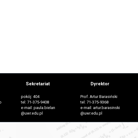
Sekretariat
Dyrektor
pokój: 404
Prof. Artur Barasiński
o
tel: 71-375-9408
tel: 71-375-9368
e-mail: paula.bielan
e-mail: artur.barasinski
@uwr.edu.pl
@uwr.edu.pl