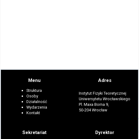
Menu
Adres
Struktura
Instytut Fizyki Teoretycznej
Osoby
Uniwersytetu Wrocławskiego
Działalność
Pl. Maxa Borna 9,
Wydarzenia
50-204 Wrocław
Kontakt
Sekretariat
Dyrektor