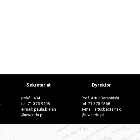
Sekretariat
Dyrektor
pokój: 404
Prof. Artur Barasiński
o
tel: 71-375-9408
tel: 71-375-9368
e-mail: paula.bielan
e-mail: artur.barasinski
@uwr.edu.pl
@uwr.edu.pl