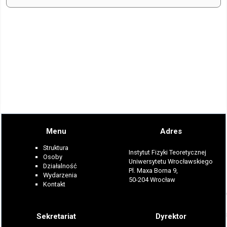
Menu
Adres
Struktura
Instytut Fizyki Teoretycznej
Osoby
Uniwersytetu Wrocławskiego
Działalność
Pl. Maxa Borna 9,
Wydarzenia
50-204 Wrocław
Kontakt
Sekretariat
Dyrektor