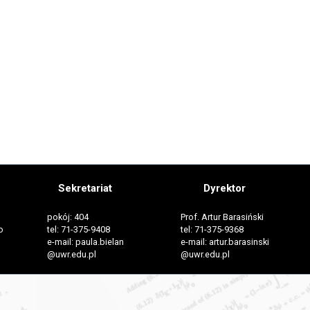
Sekretariat
Dyrektor
pokój: 404
Prof. Artur Barasiński
o
tel: 71-375-9408
tel: 71-375-9368
e-mail: paula.bielan
e-mail: artur.barasinski
@uwr.edu.pl
@uwr.edu.pl