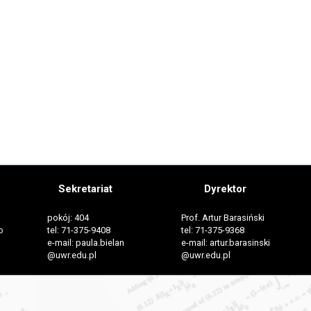
Sekretariat
Dyrektor
pokój: 404
Prof. Artur Barasiński
o
tel: 71-375-9408
tel: 71-375-9368
e-mail: paula.bielan
e-mail: artur.barasinski
@uwr.edu.pl
@uwr.edu.pl