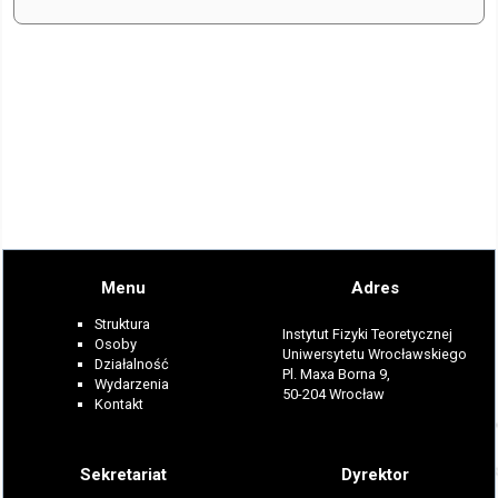
Menu
Adres
Struktura
Instytut Fizyki Teoretycznej
Osoby
Uniwersytetu Wrocławskiego
Działalność
Pl. Maxa Borna 9,
Wydarzenia
50-204 Wrocław
Kontakt
Sekretariat
Dyrektor