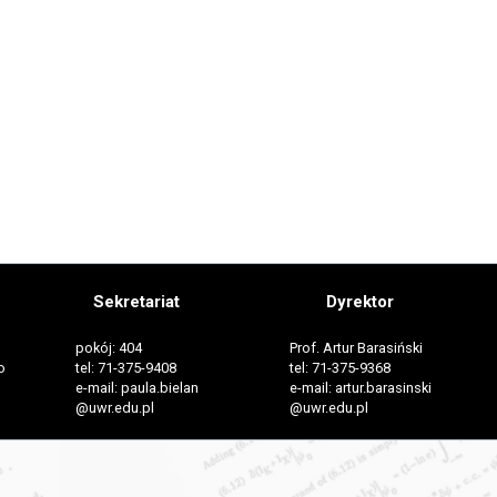
Sekretariat
Dyrektor
pokój: 404
Prof. Artur Barasiński
o
tel: 71-375-9408
tel: 71-375-9368
e-mail: paula.bielan
e-mail: artur.barasinski
@uwr.edu.pl
@uwr.edu.pl