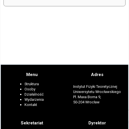
Menu
Adres
Struktura
Instytut Fizyki Teoretycznej
Osoby
Uniwersytetu Wrocławskiego
Działalność
Pl. Maxa Borna 9,
Wydarzenia
50-204 Wrocław
Kontakt
Sekretariat
Dyrektor