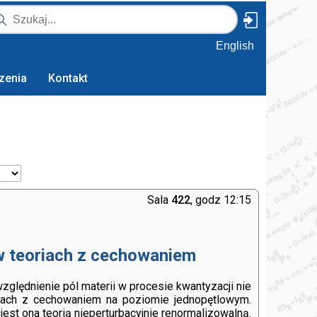
English
zenia
Kontakt
Sala
422
, godz 12:15
 w teoriach z cechowaniem
ględnienie pól materii w procesie kwantyzacji nie
oriach z cechowaniem na poziomie jednopętlowym.
jest ona teorią nieperturbacyjnie renormalizowalną.