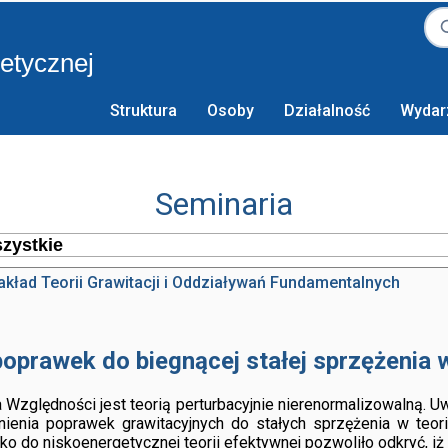
retycznej
Struktura
Osoby
Działalność
Wydar
Seminaria
akład Teorii Grawitacji i Oddziaływań Fundamentalnych
oprawek do biegnącej stałej sprzężenia
zględności jest teorią perturbacyjnie nierenormalizowalną. Uwz
tnienia poprawek grawitacyjnych do stałych sprzężenia w te
ako do niskoenergetycznej teorii efektywnej pozwoliło odkryć, iż 