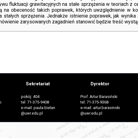
 fluktuacji grawitacyjnych na stałe sprzężenia w teoriach z ce
ą na obeceność takich poprawek, których uwzględnienie w kon
 stałych sprzężenia. Jednakże istnienie poprawek, jak wynika
mówienie zarysowanych zagadnień stanowić będzie treść wystąp
Sekretariat
Dyrektor
pokój: 404
Prof. Artur Barasiński
o
tel: 71-375-9408
tel: 71-375-9368
e-mail: paula.bielan
e-mail: artur.barasinski
@uwr.edu.pl
@uwr.edu.pl