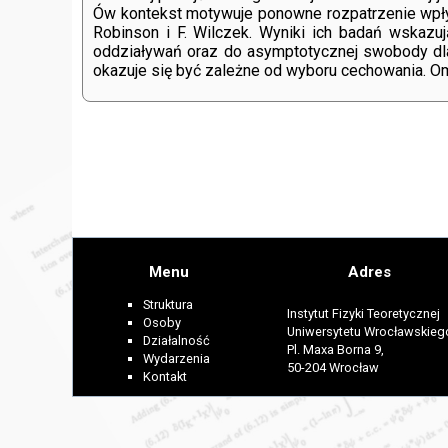
Ów kontekst motywuje ponowne rozpatrzenie wpływu
Robinson i F. Wilczek. Wyniki ich badań wskazuj
oddziaływań oraz do asymptotycznej swobody dla
okazuje się być zależne od wyboru cechowania. O
Menu
Adres
Struktura
Instytut Fizyki Teoretycznej
Osoby
Uniwersytetu Wrocławskieg
Działalność
Pl. Maxa Borna 9,
Wydarzenia
50-204 Wrocław
Kontakt