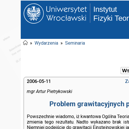
Instytut
Fizyki Teo
»
Wydarzenia
»
Seminaria
2006-05-11
Z
mgr Artur Pietrykowski
Problem grawitacyjnych p
Powszechnie wiadomo, iż kwantowa Ogólna Teoria W
zmienia tego rezultatu. Nadto wykazano brak is
Niemniej podejście do grawitacji Einsteinowskiej j