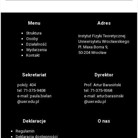
Menu
Adres
Struktura
Instytut Fizyki Teoretycznej
Osoby
Uniwersytetu Wrocławskiego
Działalność
Pl. Maxa Borna 9,
Wydarzenia
50-204 Wrocław
Kontakt
Sekretariat
Dyrektor
pokój: 404
Prof. Artur Barasiński
tel: 71-375-9408
tel: 71-375-9368
e-mail: paula.bielan
e-mail: artur.barasinski
@uwr.edu.pl
@uwr.edu.pl
Deklaracje
O nas
Regulamin
Deklaracja dostępności