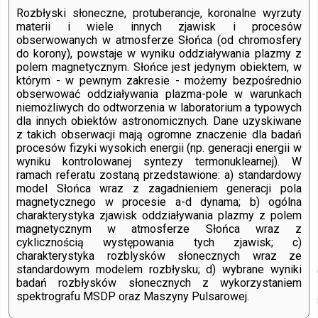
Rozbłyski słoneczne, protuberancje, koronalne wyrzuty
materii i wiele innych zjawisk i procesów
obserwowanych w atmosferze Słońca (od chromosfery
do korony), powstaje w wyniku oddziaływania plazmy z
polem magnetycznym. Słońce jest jedynym obiektem, w
którym - w pewnym zakresie - możemy bezpośrednio
obserwować oddziaływania plazma-pole w warunkach
niemożliwych do odtworzenia w laboratorium a typowych
dla innych obiektów astronomicznych. Dane uzyskiwane
z takich obserwacji mają ogromne znaczenie dla badań
procesów fizyki wysokich energii (np. generacji energii w
wyniku kontrolowanej syntezy termonuklearnej). W
ramach referatu zostaną przedstawione: a) standardowy
model Słońca wraz z zagadnieniem generacji pola
magnetycznego w procesie a-d dynama; b) ogólna
charakterystyka zjawisk oddziaływania plazmy z polem
magnetycznym w atmosferze Słońca wraz z
cyklicznością występowania tych zjawisk; c)
charakterystyka rozblysków słonecznych wraz ze
standardowym modelem rozbłysku; d) wybrane wyniki
badań rozbłysków słonecznych z wykorzystaniem
spektrografu MSDP oraz Maszyny Pulsarowej.