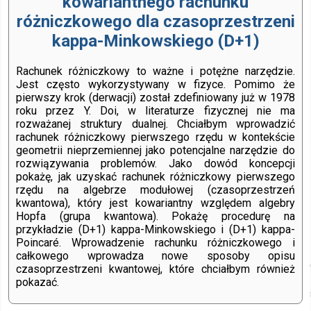
kowariantnego rachunku
różniczkowego dla czasoprzestrzeni
kappa-Minkowskiego (D+1)
Rachunek różniczkowy to ważne i potężne narzędzie.
Jest często wykorzystywany w fizyce. Pomimo że
pierwszy krok (derwacji) został zdefiniowany już w 1978
roku przez Y. Doi, w literaturze fizycznej nie ma
rozważanej struktury dualnej. Chciałbym wprowadzić
rachunek różniczkowy pierwszego rzędu w kontekście
geometrii nieprzemiennej jako potencjalne narzędzie do
rozwiązywania problemów. Jako dowód koncepcji
pokażę, jak uzyskać rachunek różniczkowy pierwszego
rzędu na algebrze modułowej (czasoprzestrzeń
kwantowa), który jest kowariantny względem algebry
Hopfa (grupa kwantowa). Pokażę procedurę na
przykładzie (D+1) kappa-Minkowskiego i (D+1) kappa-
Poincaré. Wprowadzenie rachunku różniczkowego i
całkowego wprowadza nowe sposoby opisu
czasoprzestrzeni kwantowej, które chciałbym również
pokazać.