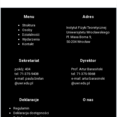
Menu
Adres
Struktura
Instytut Fizyki Teoretycznej
Osoby
Uniwersytetu Wrocławskiego
Działalność
Pl. Maxa Borna 9,
Wydarzenia
50-204 Wrocław
Kontakt
Sekretariat
Dyrektor
pokój: 404
Prof. Artur Barasiński
tel: 71-375-9408
tel: 71-375-9368
e-mail: paula.bielan
e-mail: artur.barasinski
@uwr.edu.pl
@uwr.edu.pl
Deklaracje
O nas
Regulamin
Deklaracja dostępności