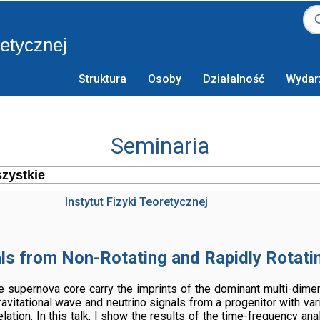
retycznej
Struktura
Osoby
Działalność
Wydar
Seminaria
Instytut Fizyki Teoretycznej
s from Non-Rotating and Rapidly Rotatin
e supernova core carry the imprints of the dominant multi-dime
gravitational wave and neutrino signals from a progenitor with var
lation. In this talk, I show the results of the time-frequency an