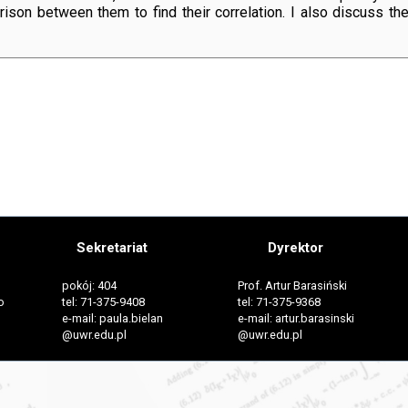
on between them to find their correlation. I also discuss the d
Sekretariat
Dyrektor
pokój: 404
Prof. Artur Barasiński
o
tel: 71-375-9408
tel: 71-375-9368
e-mail: paula.bielan
e-mail: artur.barasinski
@uwr.edu.pl
@uwr.edu.pl