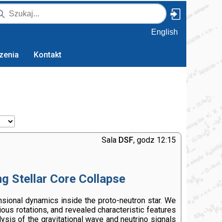
English
zenia
Kontakt
Sala
DSF
, godz 12:15
g Stellar Core Collapse
nsional dynamics inside the proto-neutron star. We
ious rotations, and revealed characteristic features
alysis of the gravitational wave and neutrino signals