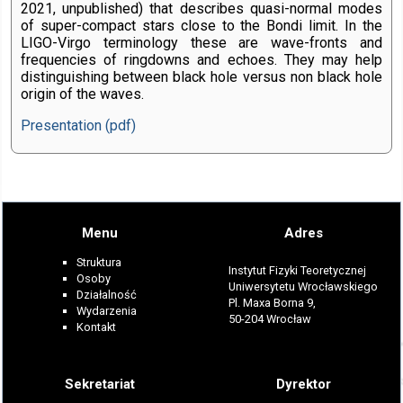
2021, unpublished) that describes quasi-normal modes
of super-compact stars close to the Bondi limit. In the
LIGO-Virgo terminology these are wave-fronts and
frequencies of ringdowns and echoes. They may help
distinguishing between black hole versus non black hole
origin of the waves.
Presentation (pdf)
Menu
Adres
Struktura
Instytut Fizyki Teoretycznej
Osoby
Uniwersytetu Wrocławskiego
Działalność
Pl. Maxa Borna 9,
Wydarzenia
50-204 Wrocław
Kontakt
Sekretariat
Dyrektor