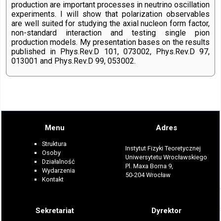
production are important processes in neutrino oscillation
experiments. I will show that polarization observables
are well suited for studying the axial nucleon form factor,
non-standard interaction and testing single pion
production models. My presentation bases on the results
published in Phys.Rev.D 101, 073002, Phys.Rev.D 97,
013001 and Phys.Rev.D 99, 053002.
Menu
Adres
Struktura
Instytut Fizyki Teoretycznej
Osoby
Uniwersytetu Wrocławskiego
Działalność
Pl. Maxa Borna 9,
Wydarzenia
50-204 Wrocław
Kontakt
Sekretariat
Dyrektor