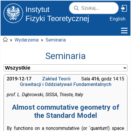
Instytut
Fizyki Teoretycznej
English
»
Wydarzenia
»
Seminaria
Seminaria
2019-12-17
Zakład Teorii
Sala
416
, godz 14:15
Grawitacji i Oddziaływań Fundamentalnych
prof. L. Dąbrowski, SISSA, Trieste, Italy
Almost commutative geometry of
the Standard Model
By functions on a noncommutative (or `quantum') space