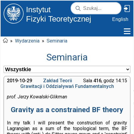
Instytut
Fizyki Teoretycznej
English
»
Wydarzenia
»
Seminaria
Seminaria
2019-10-29
Zakład Teorii
Sala
416
, godz 14:15
Grawitacji i Oddziaływań Fundamentalnych
prof. Jerzy Kowalski-Glikman
Gravity as a constrained BF theory
In my talk I will present the construction of gravity
Lagrangian as a sum of the topological term, the BF