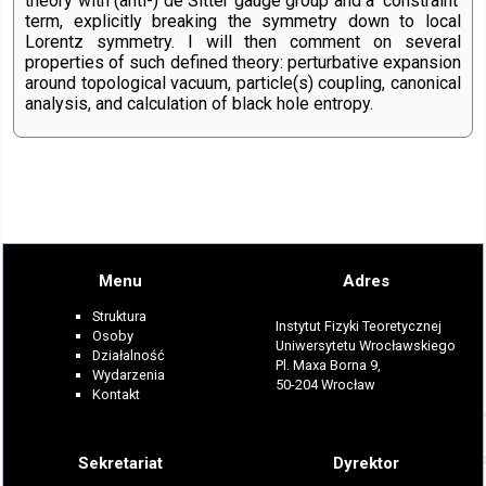
theory with (anti-) de Sitter gauge group and a 'constraint'
term, explicitly breaking the symmetry down to local
Lorentz symmetry. I will then comment on several
properties of such defined theory: perturbative expansion
around topological vacuum, particle(s) coupling, canonical
analysis, and calculation of black hole entropy.
Menu
Adres
Struktura
Instytut Fizyki Teoretycznej
Osoby
Uniwersytetu Wrocławskiego
Działalność
Pl. Maxa Borna 9,
Wydarzenia
50-204 Wrocław
Kontakt
Sekretariat
Dyrektor